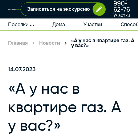
990-
62-76
Записаться на экскурсию
Участки
и дома
у
Поселки
Дома
Участки
Способ
Москвы
«А у нас в квартире газ. А
Главная
Новости
у вас?»
14.07.2023
«А у нас в
квартире газ. А
у вас?»