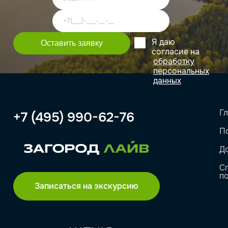
Я даю
согласие на
обработку
персональных
данных
Г
+7 (495) 990-62-76
П
Д
С
п
Записаться на экскурсию