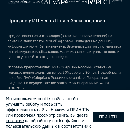
Продавец: ИП Белов Павел Александрович
Предоставленная информация (в том числе визуализации) на
сайте не является публичной офертой. Приведенные данные,
информация могут быть изменены. Визуализации могут отличаться
от публикуемых изображений. Наличие домов, актуальные цены и
данные уточняйте в отделе продаж.
*Ипотеку предоставляет ПАО «Сбербанк России», ставка 6%
годовых, первоначальный взнос 30%, срок на 30 лет. Подробности
на сайте ПАО «Сбербанк России» sberbank.ru. Генеральная
лицензия на осуществление банковских операций № 1481от
11.08.2015
Мы используем cookie-файлы, чтобы
ИНН 540438036680, ОГРНИП 23547600103921
улучшить работу и повысить
Продавец ИП Белов Павел Александрович использует
cookie
для
эффективность сайта. Нажимая ПРИНЯТЬ
персонализации сервисов и удобства пользователей сайтом.
или продолжая просмотр сайта, вы даете
Использование «cookie» можно отменить в настройках браузера.
ПРИНЯТЬ
согласие
на обработку cookie-файлов и
пользовательских данных в соответствии с
Правила пользовательского соглашения
1GT