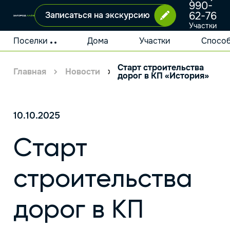
990-
62-76
Записаться на экскурсию
Участки
и дома
у
Поселки
Дома
Участки
Способ
Москвы
Старт строительства
Главная
Новости
дорог в КП «История»
10.10.2025
Старт
строительства
дорог в КП