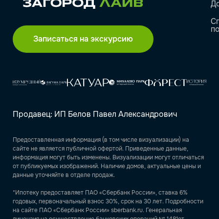
Д
С
п
Записаться на экскурсию
Продавец: ИП Белов Павел Александрович
Предоставленная информация (в том числе визуализации) на
сайте не является публичной офертой. Приведенные данные,
информация могут быть изменены. Визуализации могут отличаться
от публикуемых изображений. Наличие домов, актуальные цены и
данные уточняйте в отделе продаж.
*Ипотеку предоставляет ПАО «Сбербанк России», ставка 6%
годовых, первоначальный взнос 30%, срок на 30 лет. Подробности
на сайте ПАО «Сбербанк России» sberbank.ru. Генеральная
лицензия на осуществление банковских операций № 1481от