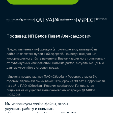
Продавец: ИП Белов Павел Александрович
Предоставленная информация (в том числе визуализации) на
сайте не является публичной офертой. Приведенные данные,
информация могут быть изменены. Визуализации могут отличаться
от публикуемых изображений. Наличие домов, актуальные цены и
данные уточняйте в отделе продаж.
*Ипотеку предоставляет ПАО «Сбербанк России», ставка 6%
годовых, первоначальный взнос 30%, срок на 30 лет. Подробности
на сайте ПАО «Сбербанк России» sberbank.ru. Генеральная
лицензия на осуществление банковских операций № 1481от
11.08.2015
Мы используем cookie-файлы, чтобы
ИНН 540438036680, ОГРНИП 23547600103921
улучшить работу и повысить
Продавец ИП Белов Павел Александрович использует
cookie
для