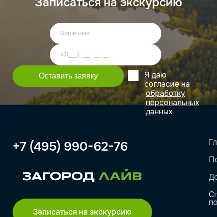
Записаться на экскурсию
Я даю
согласие на
обработку
персональных
данных
Г
+7 (495) 990-62-76
П
Д
С
п
Записаться на экскурсию