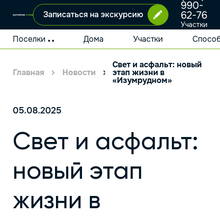
990-
62-76
Записаться на экскурсию
Участки
и дома
у
Поселки
Дома
Участки
Способ
Москвы
Свет и асфальт: новый
Главная
Новости
этап жизни в
«Изумрудном»
05.08.2025
Свет и асфальт:
новый этап
жизни в