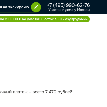
+7 (495) 990-62-76
я на экскурсию
Участки и дома у Москвы
ка 150 000 ₽ на участки 6 соток в КП «Изумрудный»
ный платеж – всего 7 470 рублей!