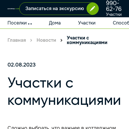
990-
62-76
Записаться на экскурсию
Участки
и дома
у
Поселки
Дома
Участки
Способ
Москвы
Участки с
Главная
Новости
коммуникациями
02.08.2023
Участки с
коммуникациями
Сложно выбрать, что важнее в коттеджном