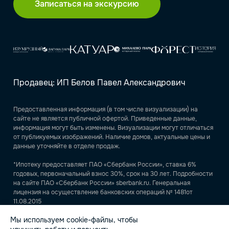
Записаться на экскурсию
Продавец: ИП Белов Павел Александрович
Предоставленная информация (в том числе визуализации) на
сайте не является публичной офертой. Приведенные данные,
информация могут быть изменены. Визуализации могут отличаться
от публикуемых изображений. Наличие домов, актуальные цены и
данные уточняйте в отделе продаж.
*Ипотеку предоставляет ПАО «Сбербанк России», ставка 6%
годовых, первоначальный взнос 30%, срок на 30 лет. Подробности
на сайте ПАО «Сбербанк России» sberbank.ru. Генеральная
лицензия на осуществление банковских операций № 1481от
11.08.2015
Мы используем cookie-файлы, чтобы
ИНН 540438036680, ОГРНИП 23547600103921