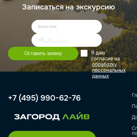
Записаться на экскурсию
Я даю
согласие на
обработку
персональных
данных
Г
+7 (495) 990-62-76
П
Д
С
п